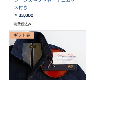
ジーンズギフト券・デニムケー
ス付き
価格
￥33,000
消費税込み
ギフト券
デニムジャケットギフト券・デ
ニムケース付き
価格
￥44,000
消費税込み